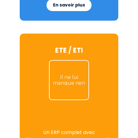
En savoir plus
ETE / ETI
Il ne lui
manque rien
Un ERP complet avec