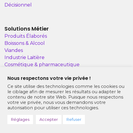
Décisionnel
Solutions Métier
Produits Élaborés
Boissons & Alcool
Viandes
Industrie Laitière
Cosmétique & pharmaceutique
Fruits & Légumes
Nous respectons votre vie privée !
Boulangerie & Pâtisserie
Réseaux & Franchises
Ce site utilise des technologies comme les cookies ou
le ciblage afin de mesurer les résultats ou adapter le
GMS
contenu de notre site Web. Puisque nous respectons
votre vie privée, nous vous demandons votre
autorisation pour utiliser ces technologies.
Services
Réglages
Accepter
Refuser
Votre projet
Formation