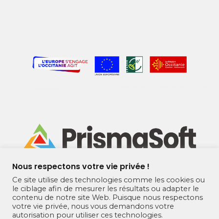
Nous respectons votre vie privée !
Ce site utilise des technologies comme les cookies ou
le ciblage afin de mesurer les résultats ou adapter le
contenu de notre site Web. Puisque nous respectons
230 Rue James Watt BAT B BUREAU 8 TECNOSUD,
votre vie privée, nous vous demandons votre
66100 Perpignan France
autorisation pour utiliser ces technologies.